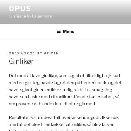
Skip
OPUS
to
Gin made by Lauenborg
content
Menu
POSTED
26/09/2021
BY
ADMIN
ON
Ginlikør
Det med at lave gin-likør, kom sig af et tilfældigt fejlskud
med en gin. Jeg havde lagret den på berberisbark, og det
havde givet ginen en ikke særlig rar bitter smag. Jeg
havde en flaske med citronlikør stående i køleskabet, så
om prøvede at blande den lidt bitre gin med.
Resultatet var mildest talt overraskende godt. Ikke nok
med at det blev til en lækker citronlikør, så blev farven