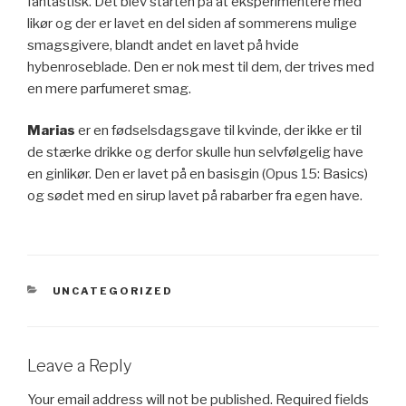
fantastisk. Det blev starten på at eksperimentere med
likør og der er lavet en del siden af sommerens mulige
smagsgivere, blandt andet en lavet på hvide
hybenroseblade. Den er nok mest til dem, der trives med
en mere parfumeret smag.
Marias
er en fødselsdagsgave til kvinde, der ikke er til
de stærke drikke og derfor skulle hun selvfølgelig have
en ginlikør. Den er lavet på en basisgin (Opus 15: Basics)
og sødet med en sirup lavet på rabarber fra egen have.
CATEGORIES
UNCATEGORIZED
Leave a Reply
Your email address will not be published.
Required fields