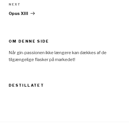
Next
NEXT
Post
Opus XIII
OM DENNE SIDE
Når gin-passionen ikke længere kan dækkes af de
tilgængelige flasker på markedet!
DESTILLATET