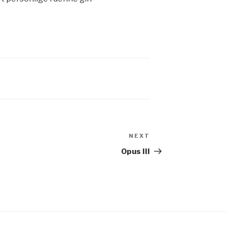
NEXT
Next
Post
Opus III