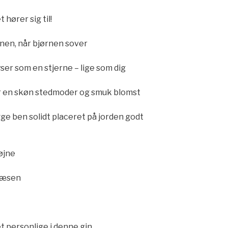
t hører sig til!
vnen, når bjørnen sover
yser som en stjerne – lige som dig
er en skøn stedmoder og smuk blomst
ge ben solidt placeret på jorden godt
øjne
 væsen
t personlige i denne gin