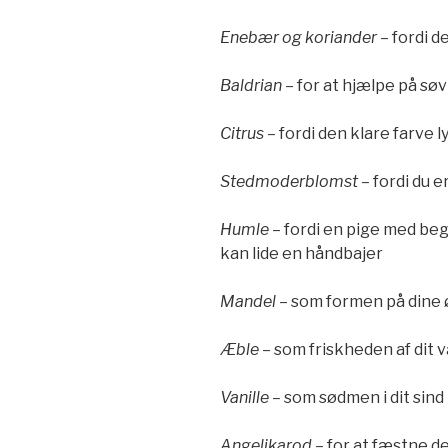
Enebær og koriander
– fordi de
Baldrian
– for at hjælpe på sø
Citrus
– fordi den klare farve l
Stedmoderblomst
– fordi du 
Humle
– fordi en pige med beg
kan lide en håndbajer
Mandel
– som formen på dine 
Æble
– som friskheden af dit
Vanille –
som sødmen i dit sind
Angelikarod
– for at fæstne de