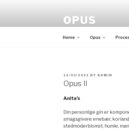
Skip
to
OPUS
content
Gin made by Lauenborg
Home
Opus
Proce
POSTED
12/03/2021
BY
ADMIN
ON
Opus II
Anita’s
Din personlige gin er komponer
smagsgivere:
enebær, koriande
stedmoderblomst, humle, mande