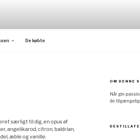
ssen
De købte
OM DENNE S
Når gin-passi
de tilgængelig
et særligt til dig, en opus af
DESTILLAT
r, angelikarod, citron, baldrian,
l, æble og vanille.