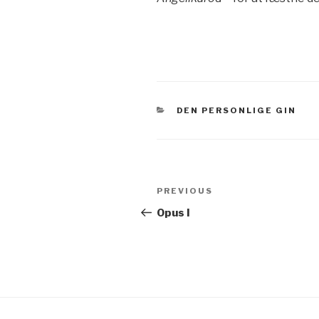
CATEGORIES
DEN PERSONLIGE GIN
Post
Previous
PREVIOUS
navigation
Post
Opus I